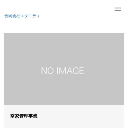
T
合同会社エタニティ
o
g
ホーム
空き家管理事業
g
l
e
n
a
v
i
g
a
t
i
o
空家管理事業
n